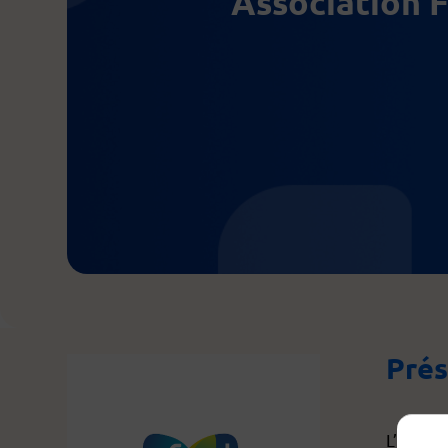
Association F
Prés
L’associ