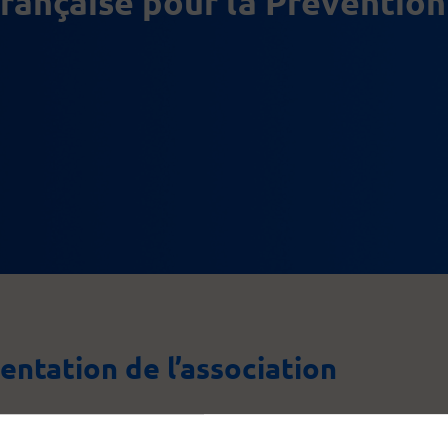
rançaise pour la Prévention
entation de l’association
ation Française pour la Prévention des Allergies, ce sont 