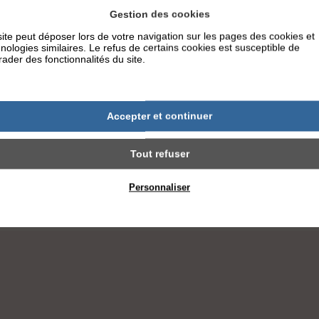
regrouper différents acteurs autour d’une même problémat
Gestion des cookies
ite peut déposer lors de votre navigation sur les pages des cookies et
onnaître la maladie allergique et son impact au quotidien 
nologies similaires. Le refus de certains cookies est susceptible de
ader des fonctionnalités du site.
Accepter et continuer
Tout refuser
Personnaliser