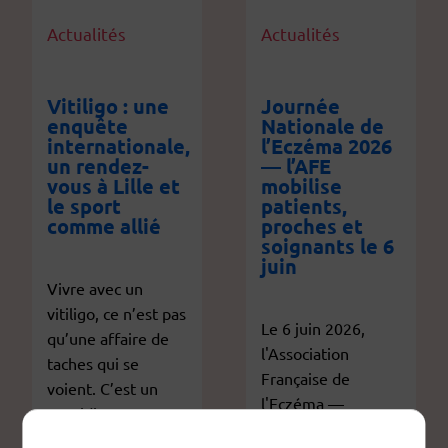
Actualités
Actualités
Vitiligo : une
Journée
enquête
Nationale de
internationale,
l’Eczéma 2026
un rendez-
— l’AFE
vous à Lille et
mobilise
le sport
patients,
comme allié
proches et
soignants le 6
juin
Vivre avec un
vitiligo, ce n’est pas
Le 6 juin 2026,
qu’une affaire de
l'Association
taches qui se
Française de
voient. C’est un
l'Eczéma —
quotidien, un
membre de la FFP
regard des autres,