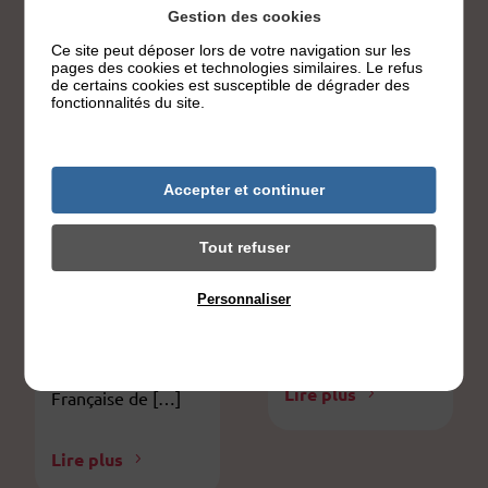
— organise sa 12e
parfois une vraie
Gestion des cookies
Journée Nationale
charge
Ce site peut déposer lors de votre navigation sur les
à Paris, Lyon et en
pages des cookies et technologies similaires. Le refus
psychologique. Ce
de certains cookies est susceptible de dégrader des
ligne. Conférences,
mois de juin, trois
fonctionnalités du site.
ateliers,
actualités se
témoignages
rejoignent pour
destinés aux
faire entendre la
Accepter et continuer
patients, à leurs
voix des personnes
proches et aux
concernées — et
Tout refuser
professionnels de
l’Association
santé. Gratuit,
Française du
Personnaliser
inscription
Vitiligo (AFV),
obligatoire.
Politique de confidentialité
membre de la
Fédération
Lire plus
Française de […]
Lire plus