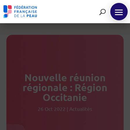
Panneau de gestion des cookies
FR
Nouvelle réunion
régionale : Région
Occitanie
26 Oct 2022
|
Actualités