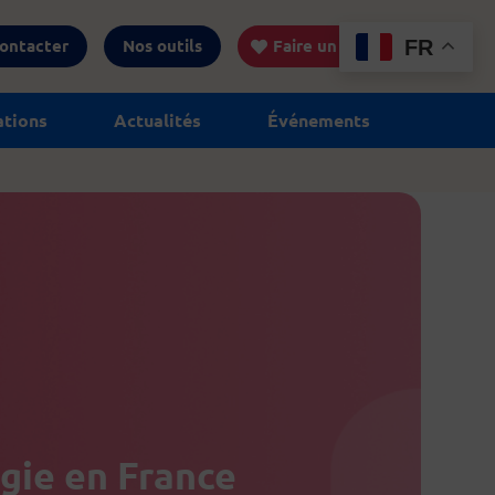
ontacter
Nos outils
Faire un don
FR
ations
Actualités
Événements
gie en France