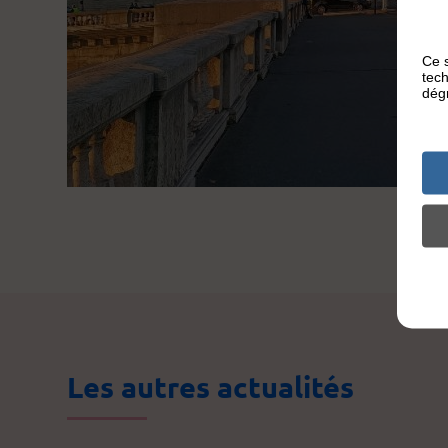
Ce s
tech
dégr
Les autres actualités