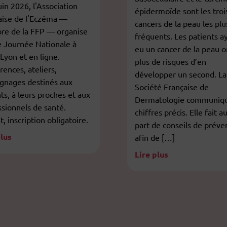
uin 2026, l'Association
épidermoïde sont les troi
aise de l'Eczéma —
cancers de la peau les plu
e de la FFP — organise
fréquents. Les patients a
e Journée Nationale à
eu un cancer de la peau o
 Lyon et en ligne.
plus de risques d’en
ences, ateliers,
développer un second. La
gnages destinés aux
Société Française de
ts, à leurs proches et aux
Dermatologie communiq
ssionnels de santé.
chiffres précis. Elle fait au
t, inscription obligatoire.
part de conseils de préve
plus
afin de […]
Lire plus