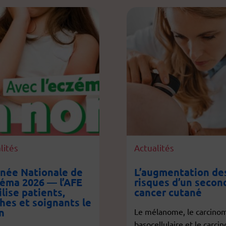
lités
Actualités
née Nationale de
L’augmentation de
zéma 2026 — l’AFE
risques d’un secon
lise patients,
cancer cutané
hes et soignants le
in
Le mélanome, le carcino
basocellulaire et le carci