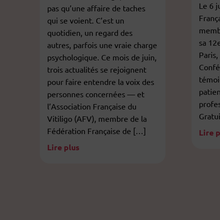
Le 6 j
pas qu’une affaire de taches
Franç
qui se voient. C’est un
membr
quotidien, un regard des
sa 12
autres, parfois une vraie charge
Paris,
psychologique. Ce mois de juin,
Confér
trois actualités se rejoignent
témoi
pour faire entendre la voix des
patien
personnes concernées — et
profe
l’Association Française du
Gratui
Vitiligo (AFV), membre de la
Fédération Française de […]
Lire 
Lire plus