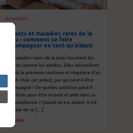
Actualités
Aidants et maladies rares de la
peau : comment se faire
accompagner en tant qu’aidant
Les maladies rares de la peau touchent les
enfants comme les adultes. Elles nécessitent
parfois la présence continue et régulière d’un
aidant. Mais cet aidant, par qui peut-il être
accompagné ? De quelles solutions peut-il
bénéficier pour être écouté et aidé dans sa
vie quotidienne ? Quand on est aidant, il est
possible de se […]
Lire plus