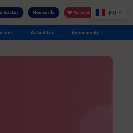
ontacter
Nos outils
Faire un don
FR
ations
Actualités
Événements