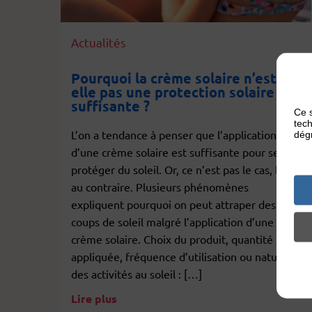
Actualités
Pourquoi la crème solaire n’est-
elle pas une protection solaire
suffisante ?
Ce s
tech
L’on a tendance à penser que l’application
dégr
d’une crème solaire est suffisante pour se
protéger du soleil. Or, ce n’est pas le cas, bien
au contraire. Plusieurs phénomènes
expliquent pourquoi on peut attraper des
coups de soleil malgré l’application d’une
crème solaire. Choix du produit, quantité
appliquée, fréquence d’utilisation ou nature
des activités au soleil : […]
Lire plus