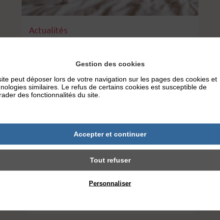
Actualités
La gestion de la douleur pour les
enfants souffrant d’une maladie
Gestion des cookies
de peau très douloureuse
ite peut déposer lors de votre navigation sur les pages des cookies et
nologies similaires. Le refus de certains cookies est susceptible de
Lorsque l’on est adulte, il est très difficile
ader des fonctionnalités du site.
d’évaluer sa propre douleur ou de mesurer
l’intensité de la douleur ressentie par une
autre personne. Il en est de même pour les
Accepter et continuer
enfants. D’autant plus qu’ils peuvent être
touchés, dès leur plus jeune âge, par des
Tout refuser
maladies de peau très douloureuses. Cette
connaissance et cette gestion […]
Personnaliser
Lire plus