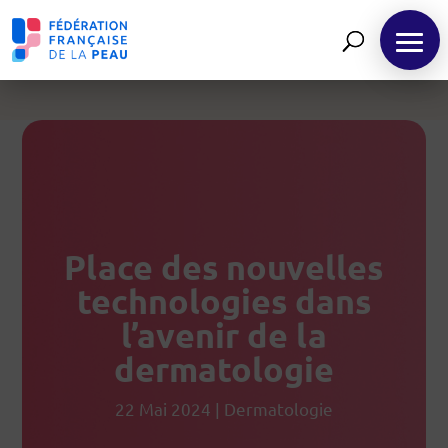
Panneau de gestion des cookies
FR
Place des nouvelles
technologies dans
l’avenir de la
dermatologie
22 Mai 2024
|
Dermatologie